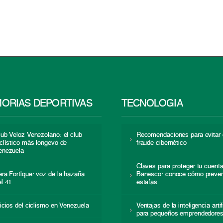
ORIAS DEPORTIVAS
TECNOLOGÍA
lub Veloz Venezolano: el club
Recomendaciones para evitar 
iclístico más longevo de
fraude cibernético
enezuela
Claves para proteger tu cuent
era Fortique: voz de la hazaña
Banesco: conoce cómo preven
el 41
estafas
nicios del ciclismo en Venezuela
Ventajas de la inteligencia artif
para pequeños emprendedore