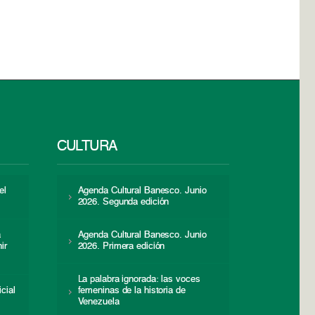
CULTURA
el
Agenda Cultural Banesco. Junio
2026. Segunda edición
a
Agenda Cultural Banesco. Junio
ir
2026. Primera edición
La palabra ignorada: las voces
icial
femeninas de la historia de
s
Venezuela