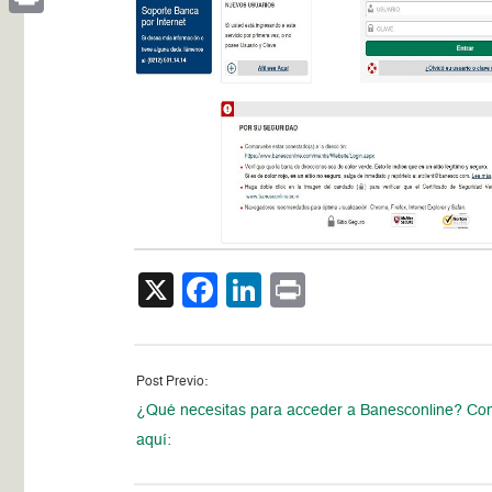
Print
X
Facebook
LinkedIn
Print
Post Previo:
¿Qué necesitas para acceder a Banesconline? Con
aquí: