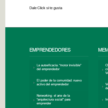
Dale Click si te gusta
EMPRENDEDORES
MEM
La autoeficacia: “motor invisible”
C
del emprendedor
c
V
El poder de la comunidad: nuevo
activo del emprendedor
V
d
Networking: el arte de la
“arquitectura social” para
I
emprender