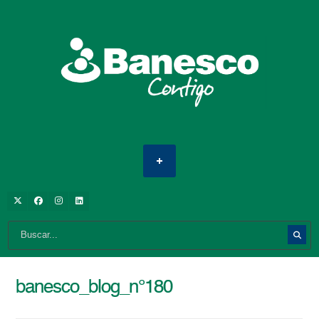
banesco_blog_n°180