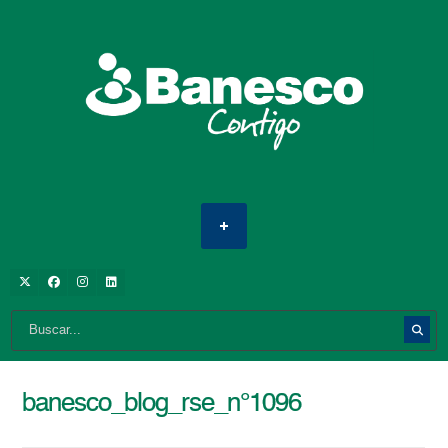
banesco_blog_rse_n°1096