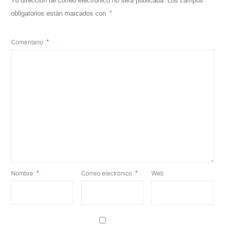
Tu dirección de correo electrónico no será publicada.
Los campos
obligatorios están marcados con
*
Comentario
*
Nombre
*
Correo electrónico
*
Web