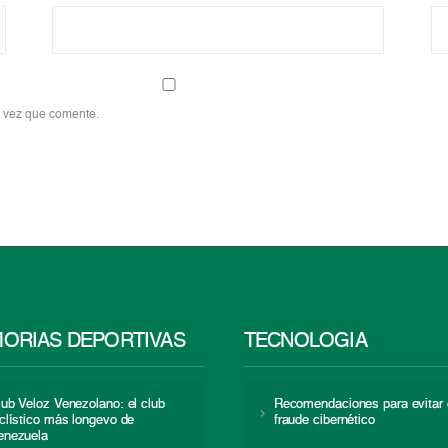
a vez que comente.
ORIAS DEPORTIVAS
TECNOLOGÍA
lub Veloz Venezolano: el club
Recomendaciones para evitar 
iclístico más longevo de
fraude cibernético
enezuela