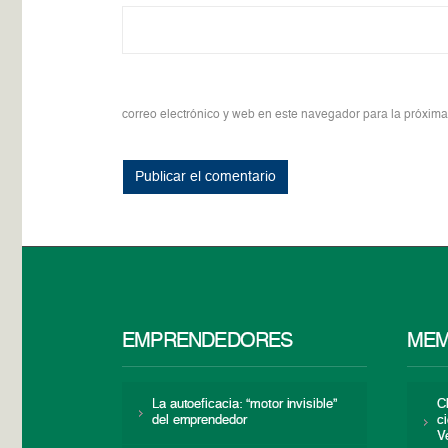
correo electrónico y web en este navegador para la próxim
EMPRENDEDORES
MEM
La autoeficacia: “motor invisible”
C
del emprendedor
c
V