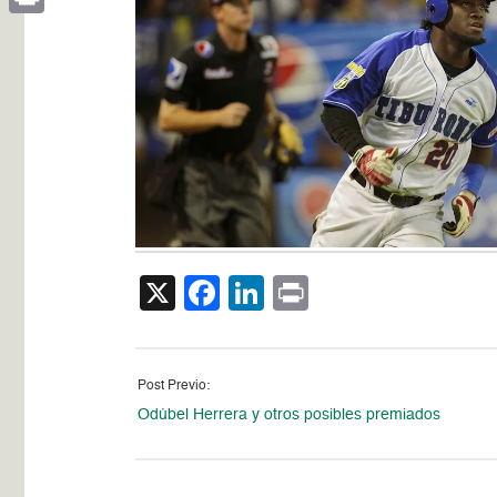
Print
X
Facebook
LinkedIn
Print
Post Previo:
Odúbel Herrera y otros posibles premiados