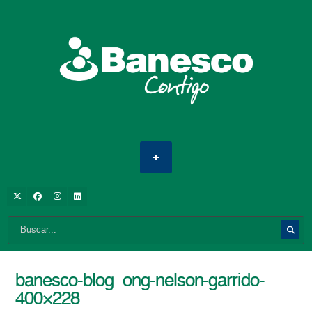
banesco-blog_ong-nelson-garrido-
400×228