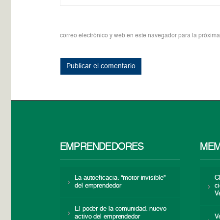
correo electrónico y web en este navegador para la próxim
EMPRENDEDORES
MEM
La autoeficacia: “motor invisible”
C
del emprendedor
c
V
El poder de la comunidad: nuevo
activo del emprendedor
V