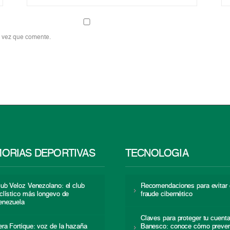
a vez que comente.
ORIAS DEPORTIVAS
TECNOLOGÍA
lub Veloz Venezolano: el club
Recomendaciones para evitar 
iclístico más longevo de
fraude cibernético
enezuela
Claves para proteger tu cuent
era Fortique: voz de la hazaña
Banesco: conoce cómo preven