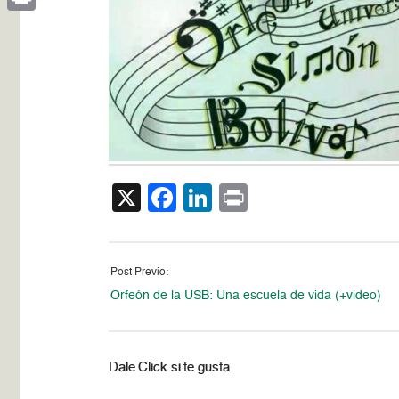
Print
X
Facebook
LinkedIn
Print
Post Previo:
Orfeón de la USB: Una escuela de vida (+video)
Dale Click si te gusta