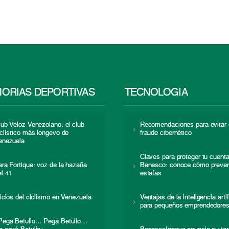
ORIAS DEPORTIVAS
TECNOLOGÍA
lub Veloz Venezolano: el club
Recomendaciones para evitar 
iclístico más longevo de
fraude cibernético
enezuela
Claves para proteger tu cuent
era Fortique: voz de la hazaña
Banesco: conoce cómo preven
el 41
estafas
nicios del ciclismo en Venezuela
Ventajas de la inteligencia artif
para pequeños emprendedore
Pega Betulio… Pega Betulio…