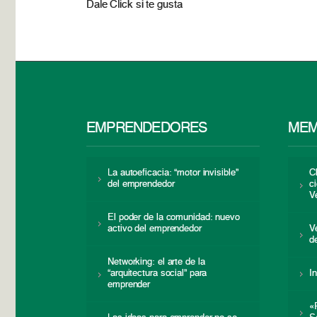
Dale Click si te gusta
EMPRENDEDORES
MEM
La autoeficacia: “motor invisible”
C
del emprendedor
c
V
El poder de la comunidad: nuevo
activo del emprendedor
V
d
Networking: el arte de la
“arquitectura social” para
I
emprender
«