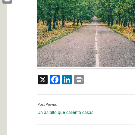
Print
X
Facebook
LinkedIn
Print
Post Previo:
Un asfalto que calienta casas