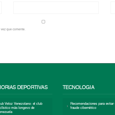
a vez que comente.
ORIAS DEPORTIVAS
TECNOLOGÍA
lub Veloz Venezolano: el club
Recomendaciones para evitar 
iclístico más longevo de
fraude cibernético
enezuela