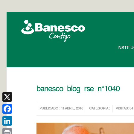
INSTIT
banesco_blog_rse_n°1040
X
PUBLICADO : 11 ABRIL, 2016
CATEGORIA :
VISITAS: 84
Facebook
LinkedIn