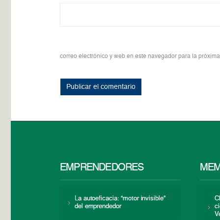
correo electrónico y web en este navegador para la próxim
EMPRENDEDORES
MEM
La autoeficacia: “motor invisible”
C
del emprendedor
c
V