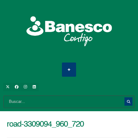
road-3309094_960_720