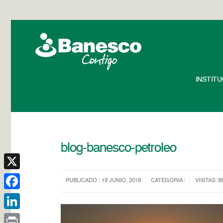
INSTIT
blog-banesco-petroleo
X
PUBLICADO : 19 JUNIO, 2018
CATEGORIA :
VISITAS: 8
Facebook
LinkedIn