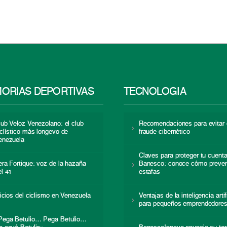
ORIAS DEPORTIVAS
TECNOLOGÍA
lub Veloz Venezolano: el club
Recomendaciones para evitar 
iclístico más longevo de
fraude cibernético
enezuela
Claves para proteger tu cuent
era Fortique: voz de la hazaña
Banesco: conoce cómo preven
el 41
estafas
nicios del ciclismo en Venezuela
Ventajas de la inteligencia artif
para pequeños emprendedore
Pega Betulio… Pega Betulio…