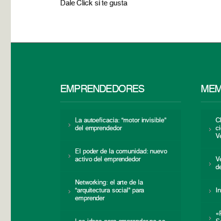
Dale Click si te gusta
EMPRENDEDORES
MEM
La autoeficacia: “motor invisible”
C
del emprendedor
c
V
El poder de la comunidad: nuevo
activo del emprendedor
V
d
Networking: el arte de la
“arquitectura social” para
I
emprender
«