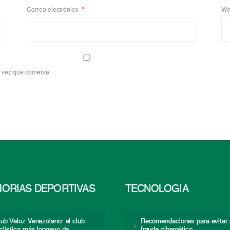
Correo electrónico
*
We
a vez que comente.
ORIAS DEPORTIVAS
TECNOLOGÍA
lub Veloz Venezolano: el club
Recomendaciones para evitar 
iclístico más longevo de
fraude cibernético