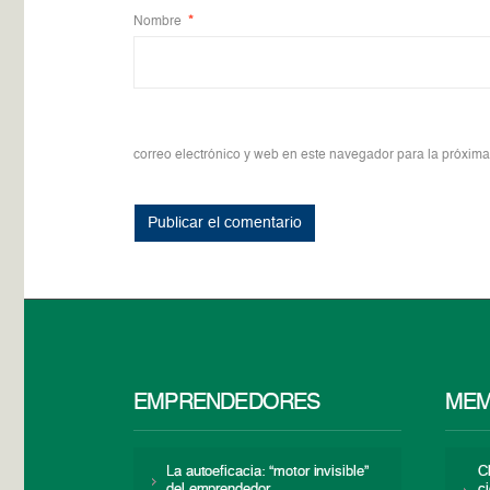
Nombre
*
correo electrónico y web en este navegador para la próxim
EMPRENDEDORES
MEM
La autoeficacia: “motor invisible”
C
del emprendedor
c