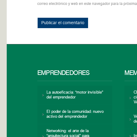
correo electrónico y web en este navegador para la próxim
EMPRENDEDORES
MEM
La autoeficacia: “motor invisible”
C
del emprendedor
c
V
El poder de la comunidad: nuevo
activo del emprendedor
V
d
Networking: el arte de la
“arquitectura social” para
I