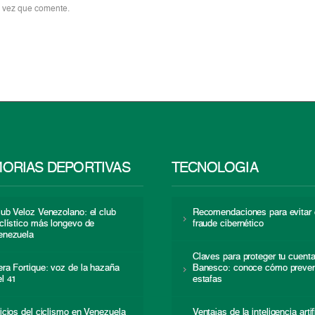
a vez que comente.
ORIAS DEPORTIVAS
TECNOLOGÍA
lub Veloz Venezolano: el club
Recomendaciones para evitar 
iclístico más longevo de
fraude cibernético
enezuela
Claves para proteger tu cuent
era Fortique: voz de la hazaña
Banesco: conoce cómo preven
el 41
estafas
nicios del ciclismo en Venezuela
Ventajas de la inteligencia artif