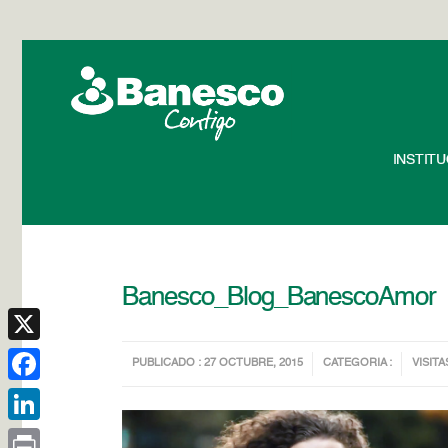
INSTIT
Banesco_Blog_BanescoAmor
X
PUBLICADO : 27 OCTUBRE, 2015
CATEGORIA :
VISITA
Facebook
LinkedIn