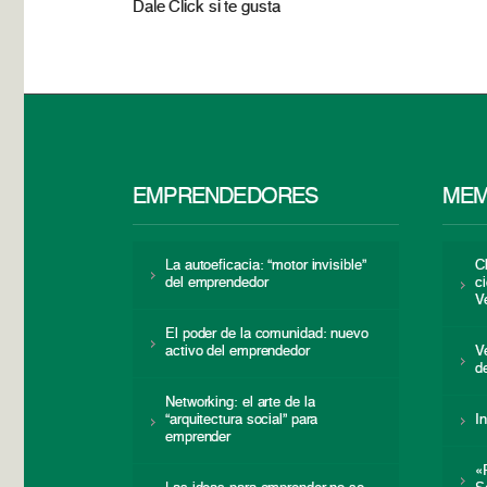
Dale Click si te gusta
EMPRENDEDORES
MEM
La autoeficacia: “motor invisible”
C
del emprendedor
c
V
El poder de la comunidad: nuevo
activo del emprendedor
V
d
Networking: el arte de la
“arquitectura social” para
I
emprender
«