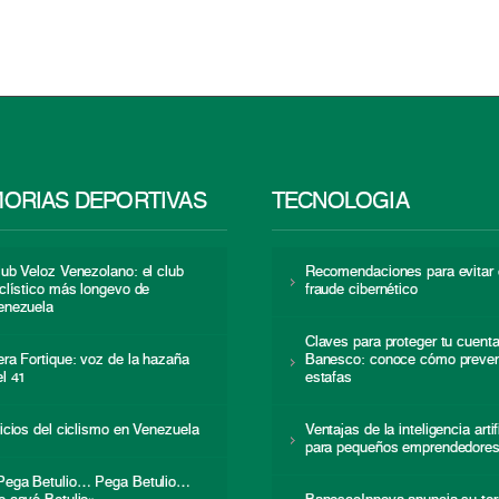
ORIAS DEPORTIVAS
TECNOLOGÍA
lub Veloz Venezolano: el club
Recomendaciones para evitar 
iclístico más longevo de
fraude cibernético
enezuela
Claves para proteger tu cuent
era Fortique: voz de la hazaña
Banesco: conoce cómo preven
el 41
estafas
nicios del ciclismo en Venezuela
Ventajas de la inteligencia artif
para pequeños emprendedore
Pega Betulio… Pega Betulio…