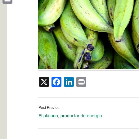
Print
X
Facebook
LinkedIn
Print
Post Previo:
El plátano, productor de energía