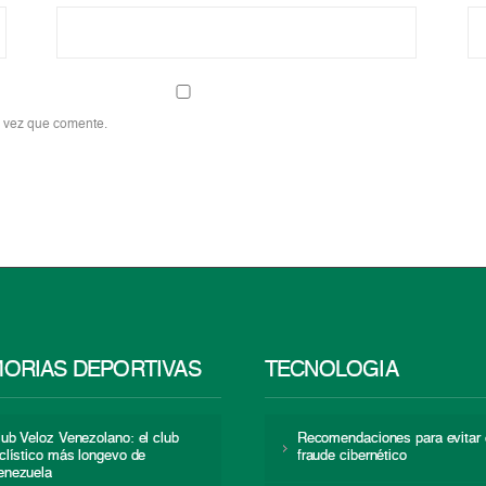
a vez que comente.
ORIAS DEPORTIVAS
TECNOLOGÍA
lub Veloz Venezolano: el club
Recomendaciones para evitar 
iclístico más longevo de
fraude cibernético
enezuela