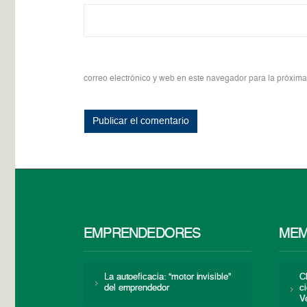
correo electrónico y web en este navegador para la próxim
EMPRENDEDORES
MEM
La autoeficacia: “motor invisible”
C
del emprendedor
c
V