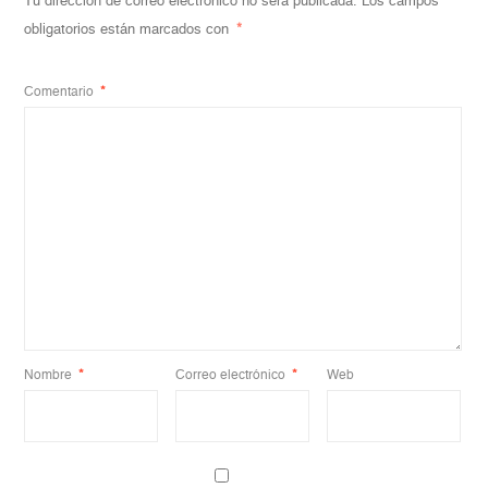
Tu dirección de correo electrónico no será publicada.
Los campos
obligatorios están marcados con
*
Comentario
*
Nombre
*
Correo electrónico
*
Web