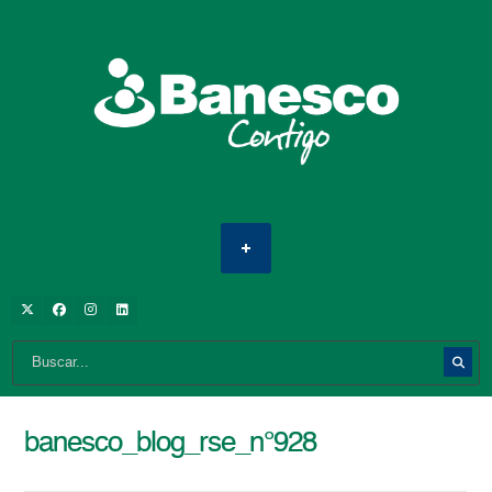
banesco_blog_rse_n°928