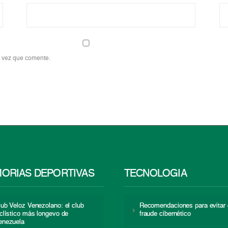
a vez que comente.
ORIAS DEPORTIVAS
TECNOLOGÍA
lub Veloz Venezolano: el club
Recomendaciones para evitar 
iclístico más longevo de
fraude cibernético
enezuela