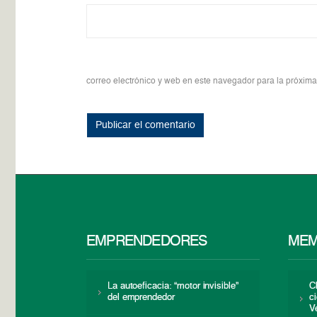
correo electrónico y web en este navegador para la próxim
EMPRENDEDORES
MEM
La autoeficacia: “motor invisible”
C
del emprendedor
c
V