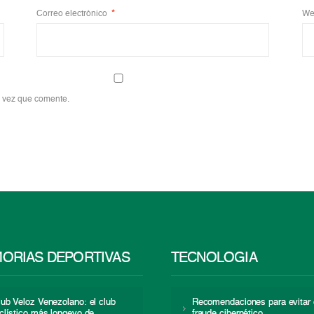
Correo electrónico
*
We
a vez que comente.
ORIAS DEPORTIVAS
TECNOLOGÍA
lub Veloz Venezolano: el club
Recomendaciones para evitar 
iclístico más longevo de
fraude cibernético