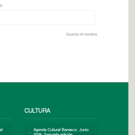
b
Guarda mi nombre,
CULTURA
el
Agenda Cultural Banesco. Junio
2026. Segunda edición