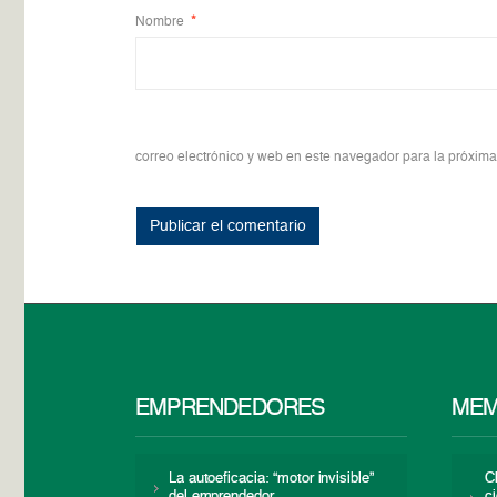
Nombre
*
correo electrónico y web en este navegador para la próxim
EMPRENDEDORES
MEM
La autoeficacia: “motor invisible”
C
del emprendedor
c