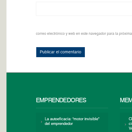
correo electrónico y web en este navegador para la próxim
EMPRENDEDORES
MEM
La autoeficacia: “motor invisible”
C
del emprendedor
c
V