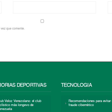
a vez que comente.
ORIAS DEPORTIVAS
TECNOLOGÍA
lub Veloz Venezolano: el club
Recomendaciones para evitar 
iclístico más longevo de
fraude cibernético
enezuela