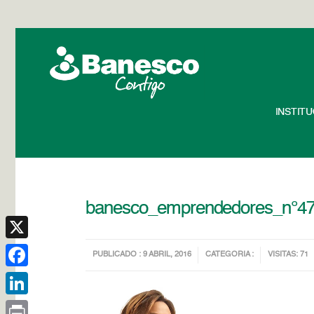
INSTIT
banesco_emprendedores_n°4
X
PUBLICADO : 9 ABRIL, 2016
CATEGORIA :
VISITAS: 71
Facebook
LinkedIn