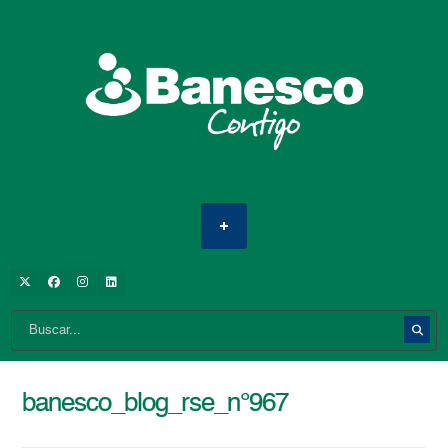
banesco_blog_rse_n°967