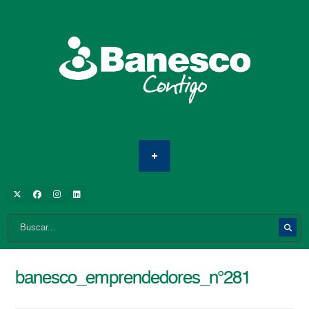
banesco_emprendedores_n°281