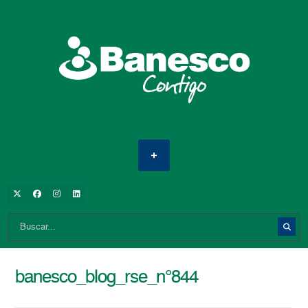
banesco_blog_rse_n°844