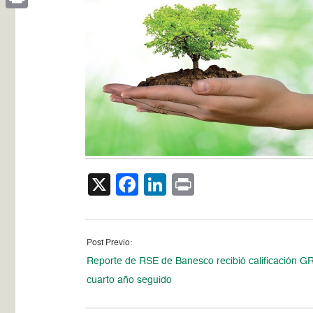
Print
X
Facebook
LinkedIn
Print
Post Previo:
Reporte de RSE de Banesco recibió calificación GR
cuarto año seguido