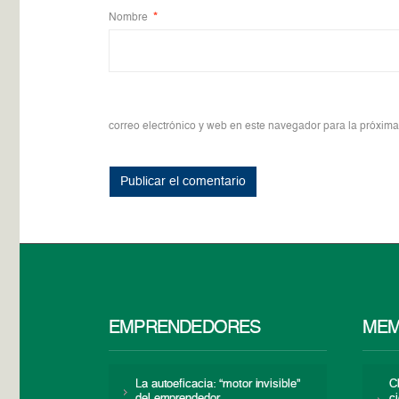
Nombre
*
correo electrónico y web en este navegador para la próxim
EMPRENDEDORES
MEM
La autoeficacia: “motor invisible”
C
del emprendedor
c