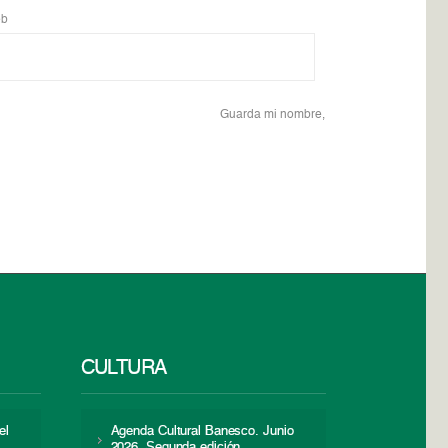
b
Guarda mi nombre,
CULTURA
el
Agenda Cultural Banesco. Junio
2026. Segunda edición