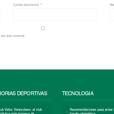
Correo electrónico
*
We
a vez que comente.
ORIAS DEPORTIVAS
TECNOLOGÍA
lub Veloz Venezolano: el club
Recomendaciones para evitar 
iclístico más longevo de
fraude cibernético