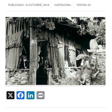
PUBLICADO : 6 OCTUBRE, 2016
CATEGORIA :
VISITAS: 91
X
Facebook
LinkedIn
Print