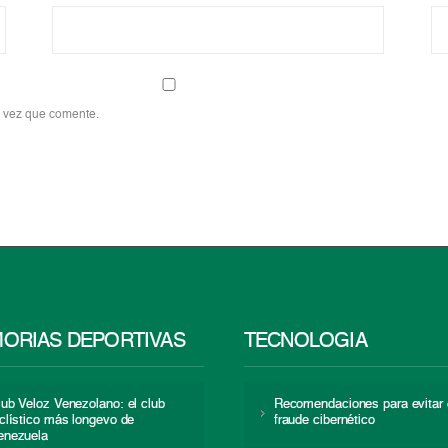
a vez que comente.
ORIAS DEPORTIVAS
TECNOLOGÍA
lub Veloz Venezolano: el club
Recomendaciones para evitar 
iclístico más longevo de
fraude cibernético
enezuela