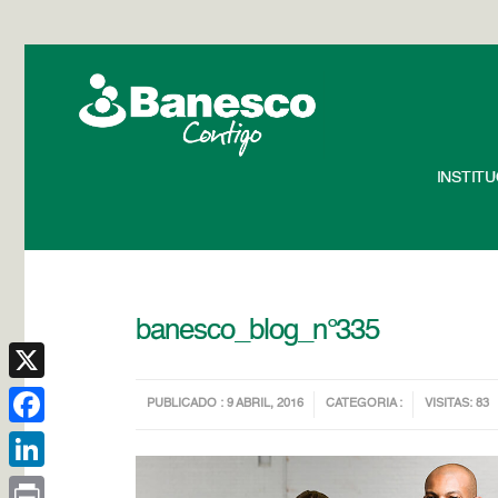
INSTIT
banesco_blog_n°335
X
PUBLICADO : 9 ABRIL, 2016
CATEGORIA :
VISITAS: 83
Facebook
LinkedIn