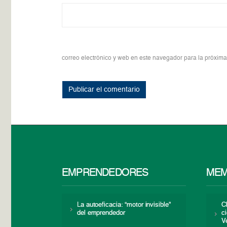
correo electrónico y web en este navegador para la próxim
EMPRENDEDORES
MEM
La autoeficacia: “motor invisible”
C
del emprendedor
c
V