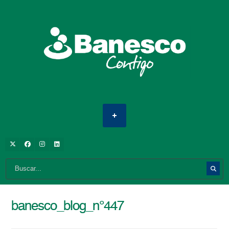
banesco_blog_n°447