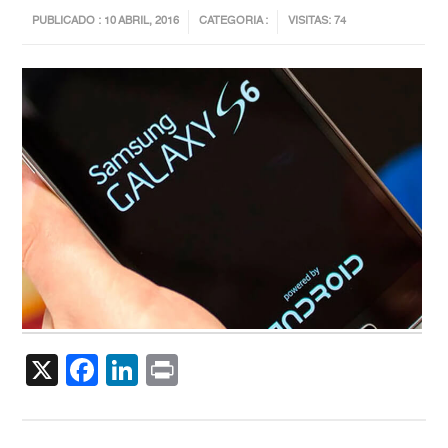
PUBLICADO : 10 ABRIL, 2016
CATEGORIA :
VISITAS: 74
X
Facebook
LinkedIn
Print