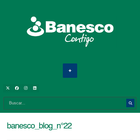
banesco_blog_n°22