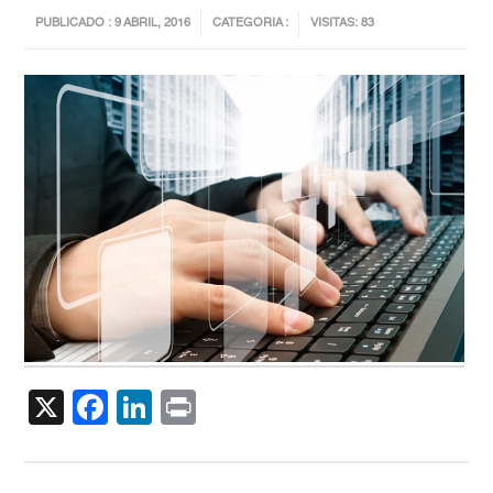
PUBLICADO : 9 ABRIL, 2016
CATEGORIA :
VISITAS: 83
X
Facebook
LinkedIn
Print