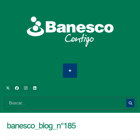
banesco_blog_n°185