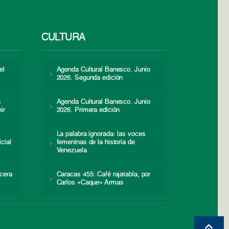
CULTURA
el
Agenda Cultural Banesco. Junio
2026. Segunda edición
a
Agenda Cultural Banesco. Junio
ir
2026. Primera edición
La palabra ignorada: las voces
icial
femeninas de la historia de
s
Venezuela
cera
Caracas 455: Café rajatabla, por
Carlos «Caque» Armas