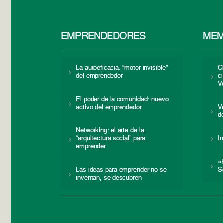
EMPRENDEDORES
MEM
La autoeficacia: “motor invisible”
C
del emprendedor
c
V
El poder de la comunidad: nuevo
activo del emprendedor
V
d
Networking: el arte de la
“arquitectura social” para
I
emprender
«
Las ideas para emprender no se
S
inventan, se descubren