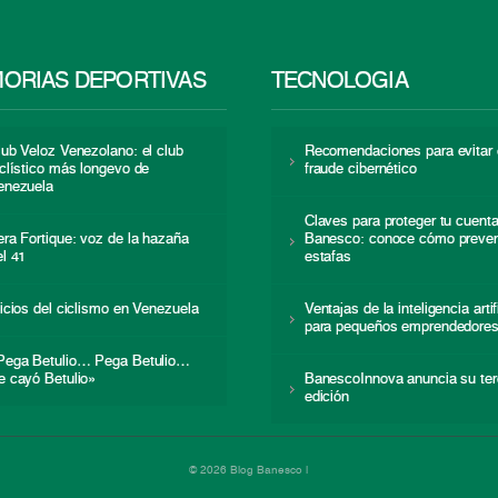
ORIAS DEPORTIVAS
TECNOLOGÍA
lub Veloz Venezolano: el club
Recomendaciones para evitar 
iclístico más longevo de
fraude cibernético
enezuela
Claves para proteger tu cuent
era Fortique: voz de la hazaña
Banesco: conoce cómo preven
el 41
estafas
nicios del ciclismo en Venezuela
Ventajas de la inteligencia artif
para pequeños emprendedore
Pega Betulio… Pega Betulio…
e cayó Betulio»
BanescoInnova anuncia su ter
edición
© 2026 Blog Banesco |