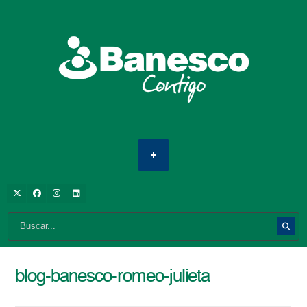
blog-banesco-romeo-julieta