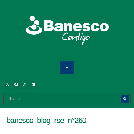
banesco_blog_rse_n°260