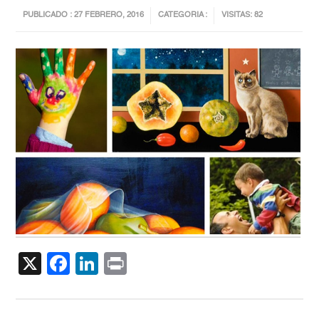
PUBLICADO : 27 FEBRERO, 2016
CATEGORIA :
VISITAS: 82
X
Facebook
LinkedIn
Print