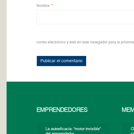
Nombre
*
correo electrónico y web en este navegador para la próxim
EMPRENDEDORES
MEM
La autoeficacia: “motor invisible”
C
del emprendedor
c