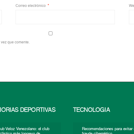
Correo electrónico
*
We
a vez que comente.
ORIAS DEPORTIVAS
TECNOLOGÍA
lub Veloz Venezolano: el club
Recomendaciones para evitar 
iclístico más longevo de
fraude cibernético