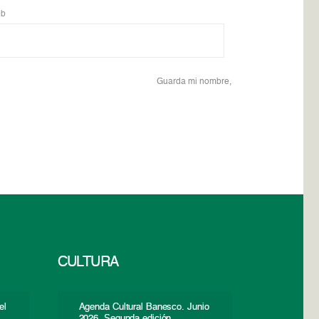
b
Guarda mi nombre,
CULTURA
el
Agenda Cultural Banesco. Junio
2026. Segunda edición