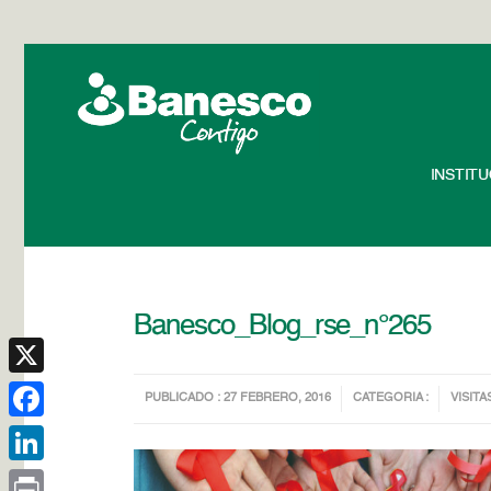
INSTIT
Banesco_Blog_rse_n°265
X
PUBLICADO : 27 FEBRERO, 2016
CATEGORIA :
VISITA
Facebook
LinkedIn