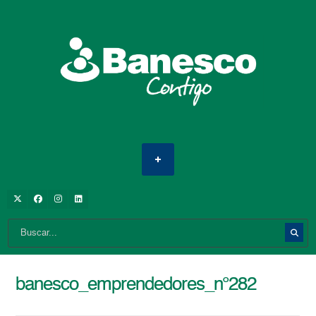
banesco_emprendedores_n°282