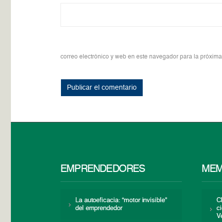
correo electrónico y web en este navegador para la próxim
EMPRENDEDORES
MEM
La autoeficacia: “motor invisible”
C
del emprendedor
c
V