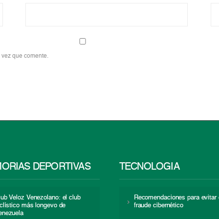
a vez que comente.
ORIAS DEPORTIVAS
TECNOLOGÍA
lub Veloz Venezolano: el club
Recomendaciones para evitar 
iclístico más longevo de
fraude cibernético
enezuela