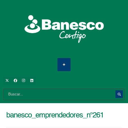
banesco_emprendedores_n°261