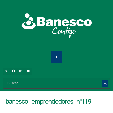
banesco_emprendedores_n°119