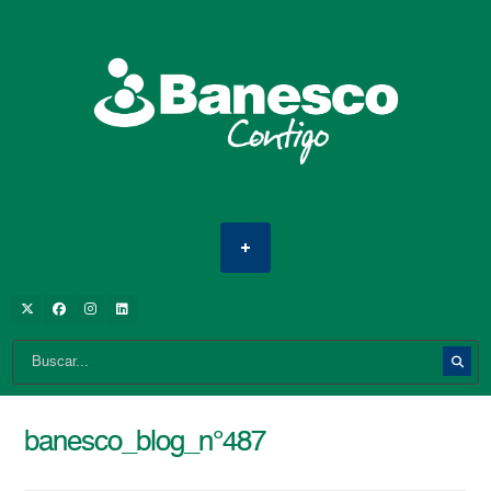
banesco_blog_n°487