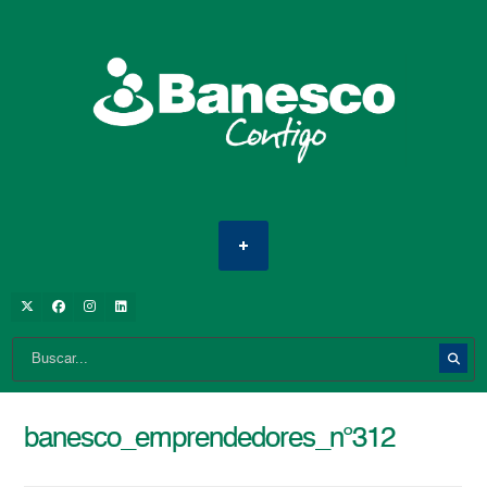
banesco_emprendedores_n°312