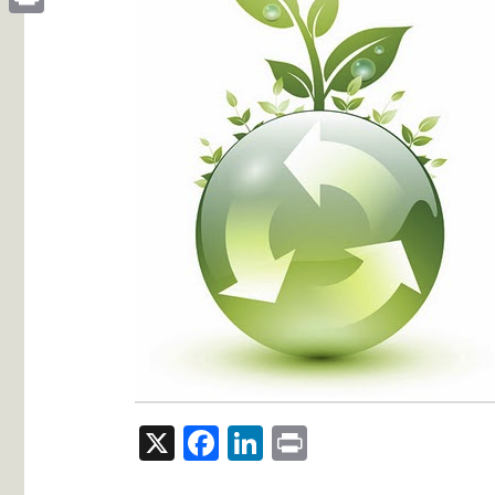
Print
X
Facebook
LinkedIn
Print