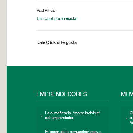
Post Previo:
Un robot para reciclar
Dale Click si te gusta
EMPRENDEDORES
MEM
La autoeficacia: “motor invisible”
C
del emprendedor
c
V
El poder de la comunidad: nuevo