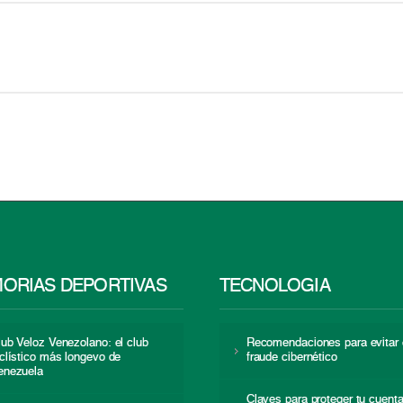
ORIAS DEPORTIVAS
TECNOLOGÍA
lub Veloz Venezolano: el club
Recomendaciones para evitar 
iclístico más longevo de
fraude cibernético
enezuela
Claves para proteger tu cuent