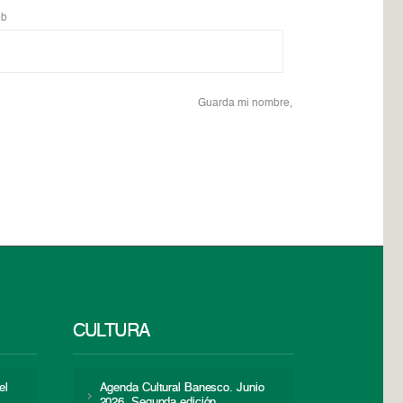
b
Guarda mi nombre,
CULTURA
el
Agenda Cultural Banesco. Junio
2026. Segunda edición