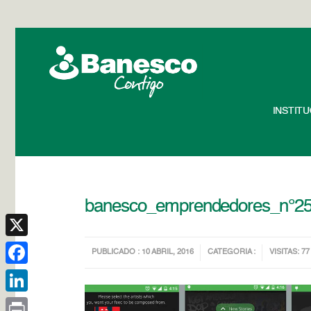
INSTIT
banesco_emprendedores_n°2
X
PUBLICADO : 10 ABRIL, 2016
CATEGORIA :
VISITAS: 77
Facebook
LinkedIn