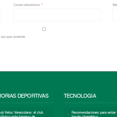
Correo electrónico
*
We
a vez que comente.
ORIAS DEPORTIVAS
TECNOLOGÍA
lub Veloz Venezolano: el club
Recomendaciones para evitar 
iclístico más longevo de
fraude cibernético