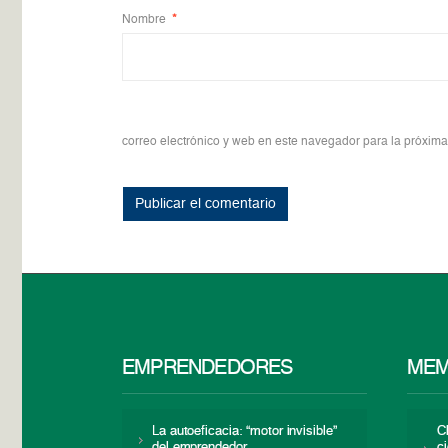
Nombre
*
correo electrónico y web en este navegador para la próxim
EMPRENDEDORES
MEM
La autoeficacia: “motor invisible”
C
del emprendedor
c