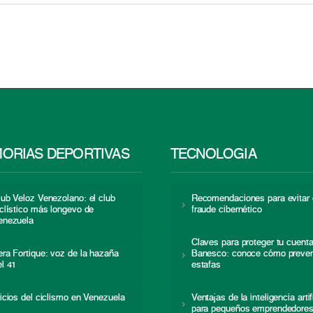
ORIAS DEPORTIVAS
TECNOLOGÍA
lub Veloz Venezolano: el club
Recomendaciones para evitar 
iclístico más longevo de
fraude cibernético
enezuela
Claves para proteger tu cuent
era Fortique: voz de la hazaña
Banesco: conoce cómo preven
el 41
estafas
nicios del ciclismo en Venezuela
Ventajas de la inteligencia artif
para pequeños emprendedore