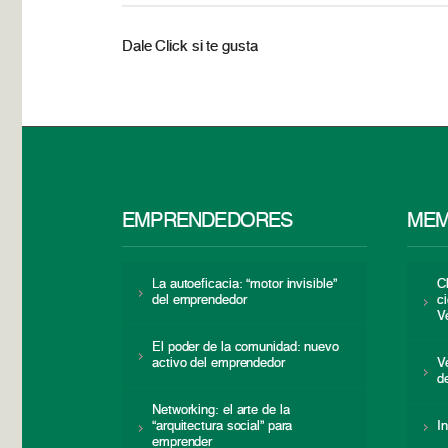
Dale Click si te gusta
EMPRENDEDORES
MEM
La autoeficacia: “motor invisible”
C
del emprendedor
c
V
El poder de la comunidad: nuevo
activo del emprendedor
V
d
Networking: el arte de la
“arquitectura social” para
I
emprender