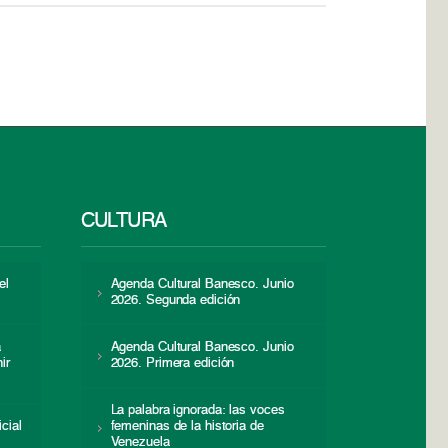
CULTURA
el
Agenda Cultural Banesco. Junio
2026. Segunda edición
a
Agenda Cultural Banesco. Junio
ir
2026. Primera edición
La palabra ignorada: las voces
icial
femeninas de la historia de
s
Venezuela