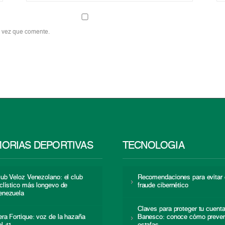
a vez que comente.
ORIAS DEPORTIVAS
TECNOLOGÍA
lub Veloz Venezolano: el club
Recomendaciones para evitar 
iclístico más longevo de
fraude cibernético
enezuela
Claves para proteger tu cuent
era Fortique: voz de la hazaña
Banesco: conoce cómo preven