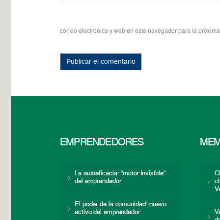
correo electrónico y web en este navegador para la próxim
EMPRENDEDORES
MEM
La autoeficacia: “motor invisible”
C
del emprendedor
c
V
El poder de la comunidad: nuevo
activo del emprendedor
V