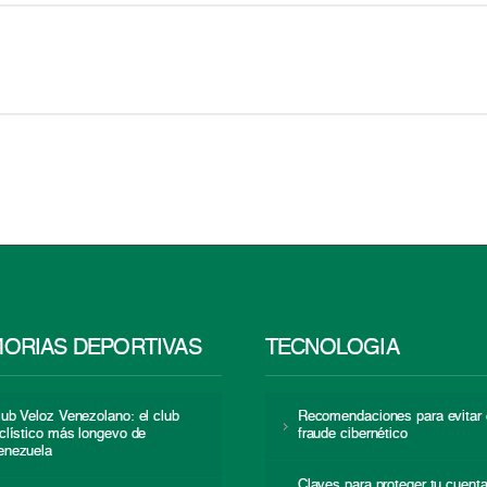
ORIAS DEPORTIVAS
TECNOLOGÍA
lub Veloz Venezolano: el club
Recomendaciones para evitar 
iclístico más longevo de
fraude cibernético
enezuela
Claves para proteger tu cuent