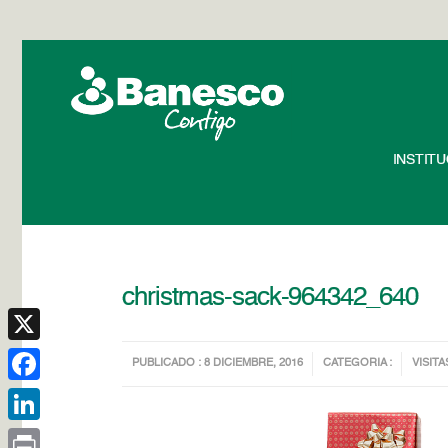
INSTIT
christmas-sack-964342_640
X
PUBLICADO : 8 DICIEMBRE, 2016
CATEGORIA :
VISITA
Facebook
LinkedIn