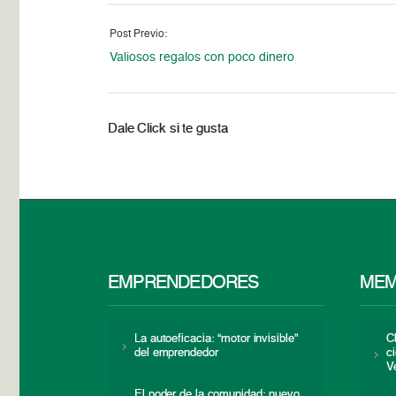
Post Previo:
Valiosos regalos con poco dinero
Dale Click si te gusta
EMPRENDEDORES
MEM
La autoeficacia: “motor invisible”
C
del emprendedor
c
V
El poder de la comunidad: nuevo