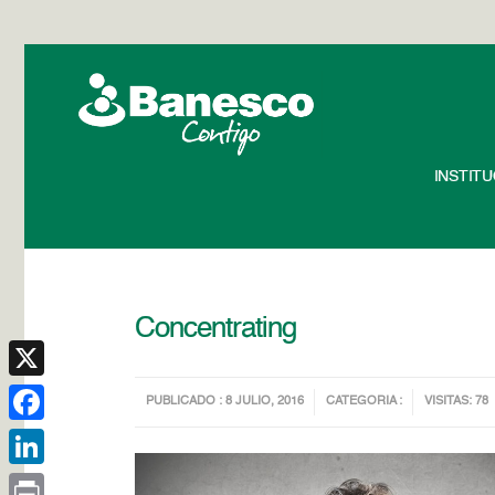
INSTIT
Concentrating
X
PUBLICADO : 8 JULIO, 2016
CATEGORIA :
VISITAS: 78
Facebook
LinkedIn