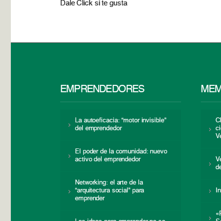
Dale Click si te gusta
EMPRENDEDORES
MEM
La autoeficacia: “motor invisible”
C
del emprendedor
c
V
El poder de la comunidad: nuevo
activo del emprendedor
V
d
Networking: el arte de la
“arquitectura social” para
I
emprender
«