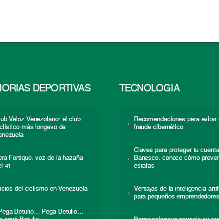
ORIAS DEPORTIVAS
TECNOLOGÍA
lub Veloz Venezolano: el club
Recomendaciones para evitar 
iclístico más longevo de
fraude cibernético
enezuela
Claves para proteger tu cuent
era Fortique: voz de la hazaña
Banesco: conoce cómo preven
el 41
estafas
nicios del ciclismo en Venezuela
Ventajas de la inteligencia artif
para pequeños emprendedore
Pega Betulio… Pega Betulio…