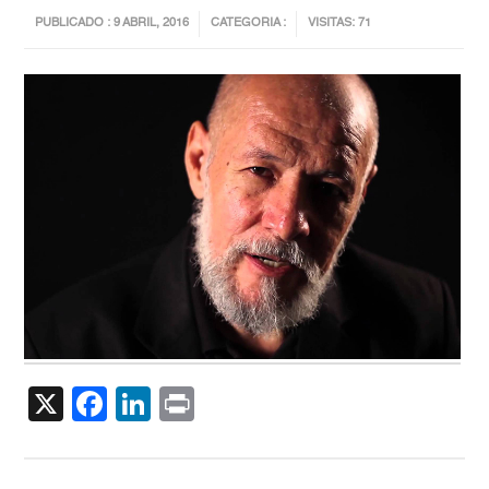
PUBLICADO : 9 ABRIL, 2016
CATEGORIA :
VISITAS: 71
X
Facebook
LinkedIn
Print