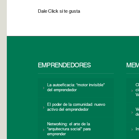
Dale Click si te gusta
EMPRENDEDORES
MEM
La autoeficacia: “motor invisible”
C
del emprendedor
c
V
El poder de la comunidad: nuevo
activo del emprendedor
V
d
Networking: el arte de la
“arquitectura social” para
I
emprender