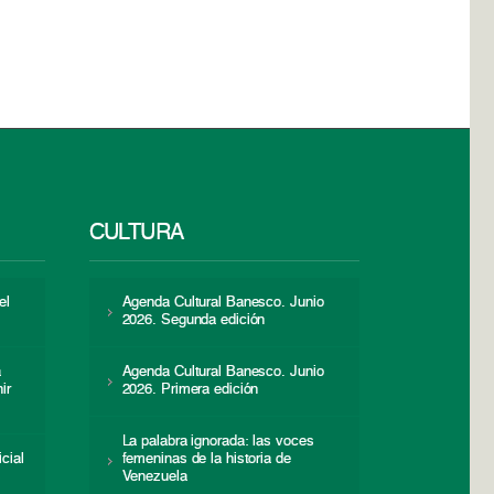
CULTURA
el
Agenda Cultural Banesco. Junio
2026. Segunda edición
a
Agenda Cultural Banesco. Junio
ir
2026. Primera edición
La palabra ignorada: las voces
icial
femeninas de la historia de
s
Venezuela