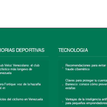
ORIAS DEPORTIVAS
TECNOLOGÍA
lub Veloz Venezolano: el club
Recomendaciones para evitar 
iclístico más longevo de
fraude cibernético
enezuela
Claves para proteger tu cuent
era Fortique: voz de la hazaña
Banesco: conoce cómo preven
el 41
estafas
nicios del ciclismo en Venezuela
Ventajas de la inteligencia artif
para pequeños emprendedore