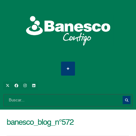
banesco_blog_n°572