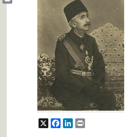
Print
X
Facebook
LinkedIn
Print